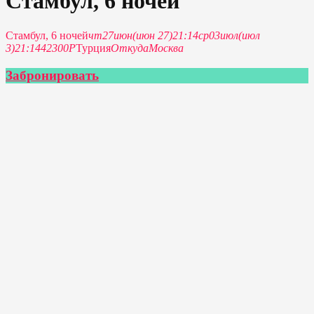
Стамбул, 6 ночей
Стамбул, 6 ночей
чт
27
июн
(июн 27)
21:14
ср
03
июл
(июл
3)
21:14
42300Р
Турция
Откуда
Москва
Забронировать