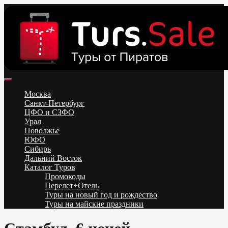
Skip
to
content
Поиск и бронирование туров онлайн от всех туроператоров.
Горящие туры из Москвы, Спб и Регионов 2025 ✈ Turs.sale
Низкие цены на путевки 3-7-10 ночей все включено, отдых на
Москва
море. Распродажа экскурсионных и горнолыжных туров.
Санкт-Петербург
Обновление каждый день. Официальный сайт Тур Сейл
ЦФО и СЗФО
Урал
Поволжье
ЮФО
Сибирь
Дальний Восток
Каталог Туров
Промокоды
Перелет+Отель
Туры на новый год и рождество
Туры на майские праздники
Telegram
VK
OK
Twitter