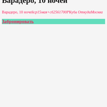
Варадеро, 10 ночей
Варадеро, 10 ночей
ср
15
мая
+
сб
25
61700Р
Куба
Откуда
Москва
Забронировать