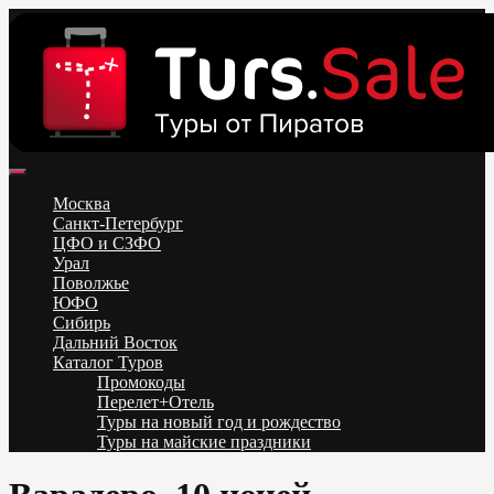
Skip
to
content
Поиск и бронирование туров онлайн от всех туроператоров.
Горящие туры из Москвы, Спб и Регионов 2025 ✈ Turs.sale
Низкие цены на путевки 3-7-10 ночей все включено, отдых на
Москва
море. Распродажа экскурсионных и горнолыжных туров.
Санкт-Петербург
Обновление каждый день. Официальный сайт Тур Сейл
ЦФО и СЗФО
Урал
Поволжье
ЮФО
Сибирь
Дальний Восток
Каталог Туров
Промокоды
Перелет+Отель
Туры на новый год и рождество
Туры на майские праздники
Telegram
VK
OK
Twitter