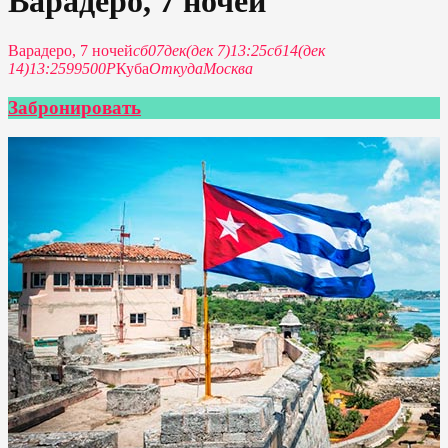
Варадеро, 7 ночей
Варадеро, 7 ночей
сб
07
дек
(дек 7)
13:25
сб
14
(дек
14)
13:25
99500Р
Куба
Откуда
Москва
Забронировать