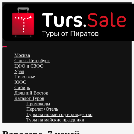
Skip
to
content
Поиск и бронирование туров онлайн от всех туроператоров.
Горящие туры из Москвы, Спб и Регионов 2025 ✈ Turs.sale
Низкие цены на путевки 3-7-10 ночей все включено, отдых на
Москва
море. Распродажа экскурсионных и горнолыжных туров.
Санкт-Петербург
Обновление каждый день. Официальный сайт Тур Сейл
ЦФО и СЗФО
Урал
Поволжье
ЮФО
Сибирь
Дальний Восток
Каталог Туров
Промокоды
Перелет+Отель
Туры на новый год и рождество
Туры на майские праздники
Telegram
VK
OK
Twitter