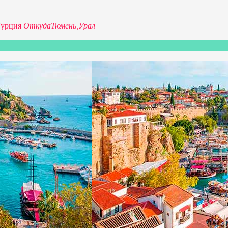
Турция
Откуда
Тюмень,
Урал