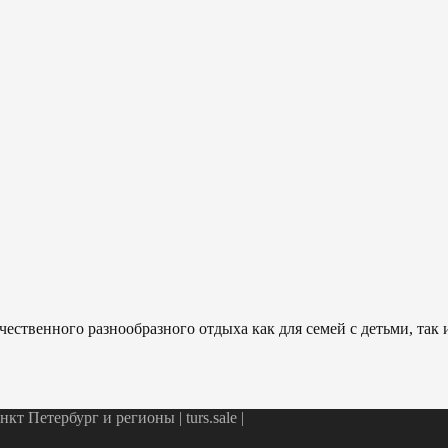
ественного разнообразного отдыха как для семей с детьми, так
т Петербург и регионы | turs.sale
|