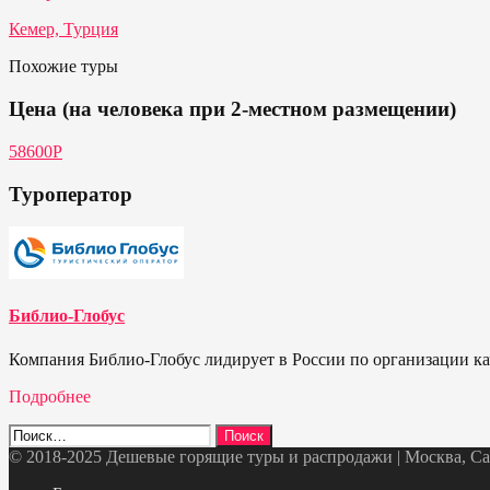
Кемер, Турция
Похожие туры
Цена (на человека при 2-местном размещении)
58600P
Туроператор
Библио-Глобус
Компания Библио-Глобус лидирует в России по организации кач
Подробнее
Найти:
© 2018-2025 Дешевые горящие туры и распродажи | Москва, Санк
Telegram
VK
OK
Twitter