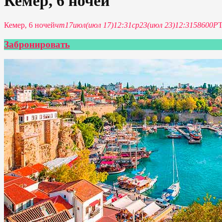
Кемер, 6 ночей
Кемер, 6 ночей
чт
17
июл
(июл 17)
12:31
ср
23
(июл 23)
12:31
58600P
Забронировать