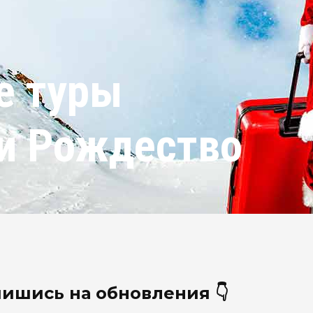
е туры
 и Рождество
ишись на обновления 👇