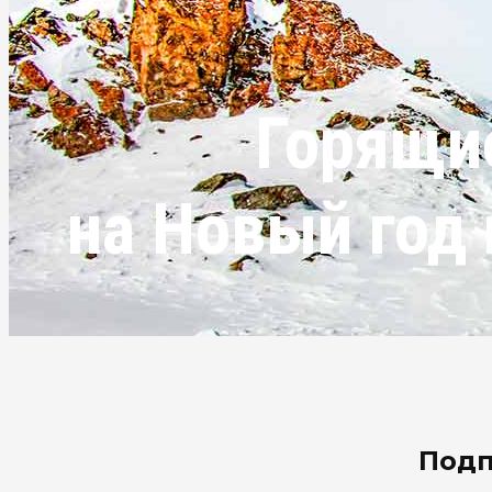
Горящи
на Новый год
Подп