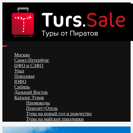
Skip
to
content
Поиск и бронирование туров онлайн от всех туроператоров.
Горящие туры из Москвы, Спб и Регионов 2025 ✈ Turs.sale
Низкие цены на путевки 3-7-10 ночей все включено, отдых на
Москва
море. Распродажа экскурсионных и горнолыжных туров.
Санкт-Петербург
Обновление каждый день. Официальный сайт Тур Сейл
ЦФО и СЗФО
Урал
Поволжье
ЮФО
Сибирь
Дальний Восток
Каталог Туров
Промокоды
Перелет+Отель
Туры на новый год и рождество
Туры на майские праздники
Telegram
VK
OK
Twitter