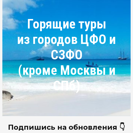
Горящие туры
из городов ЦФО и
СЗФО
(кроме Москвы и
СПб)
Подпишись на обновления 👇