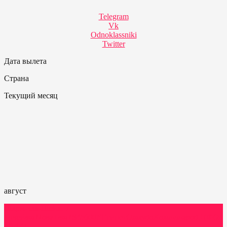
Telegram
Vk
Odnoklassniki
Twitter
Дата вылета
Страна
Текущий месяц
август
Шарм-эль-Шейх, 7
ночей
вт
11
авг
+
вт
18
45600P
Египет
Откуда
Калининград,
ЦФО/
СЗФО