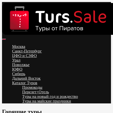
Skip
to
content
Поиск и бронирование туров онлайн от всех туроператоров.
Горящие туры из Москвы, Спб и Регионов 2025 ✈ Turs.sale
Низкие цены на путевки 3-7-10 ночей все включено, отдых на
Москва
море. Распродажа экскурсионных и горнолыжных туров.
Санкт-Петербург
Обновление каждый день. Официальный сайт Тур Сейл
ЦФО и СЗФО
Урал
Поволжье
ЮФО
Сибирь
Дальний Восток
Каталог Туров
Промокоды
Перелет+Отель
Туры на новый год и рождество
Туры на майские праздники
Telegram
VK
OK
Twitter
Горящие туры