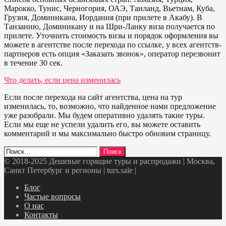
Марокко, Тунис, Черногория, ОАЭ, Таиланд, Вьетнам, Куба,
Грузия, Доминикана, Иордания (при прилете в Акабу). В
Танзанию, Доминикану и на Шри-Ланку виза получается по
прилете. Уточнить стоимость визы и порядок оформления вы
можете в агентстве после перехода по ссылке, у всех агентств-
партнеров есть опция «Заказать звонок», оператор перезвонит
в течение 30 сек.
Что делать, если цена изменилась
Если после перехода на сайт агентства, цена на тур
изменилась, то, возможно, что найденное нами предложение
уже разобрали. Мы будем оперативно удалять такие туры.
Если мы еще не успели удалить его, вы можете оставить
комментарий и мы максимально быстро обновим страницу.
Найти:
© 2018-2025 Дешевые горящие туры и распродажи | Москва,
Санкт Петербург и регионы | turs.sale
|
Telegram
VK
OK
Twitter
Блог
Частые вопросы
О нас
Контакты