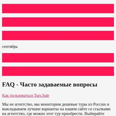
Дубай, 6
ночей
пн
31
авг
+
вс
06
сен
51700P
ОАЭ
Откуда
Поволжье,
Самара
Хайнань, 7
ночей
пн
31
авг
+
пн
07
сен
71600P
Китай
Откуда
Казань,
Поволжье
Аланья, 7
ночей
пн
31
авг
+
пн
07
сен
47900P
Турция
Откуда
Пермь,
Поволжье
сентябрь
Шарджа, 6
ночей
вт
01
сен
+
пн
07
51000P
ОАЭ
Откуда
Казань,
Поволжье
Паттайя, 7
ночей
вт
08
сен
+
вт
15
77300P
Таиланд
Откуда
Поволжье,
Самара
FAQ - Часто задаваемые вопросы
Как пользоваться Turs.Sale
Мы не агентство, мы мониторим дешевые туры из России и
выкладываем лучшие варианты на нашем сайте со ссылками
на агентство, где можно этот тур приобрести. Выбирайте