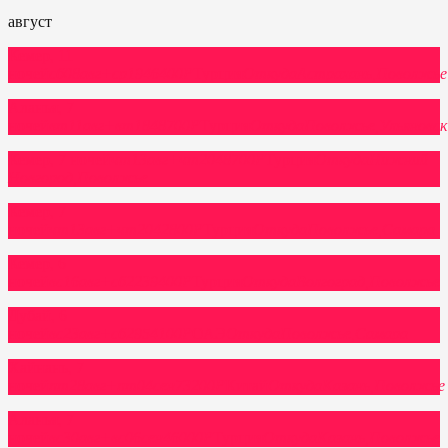
август
Кемер, 11
ночей
сб
08
авг
+
ср
19
46400P
Турция
Откуда
Астрахань,
Поволжье
Аланья, 7
ночей
вт
11
авг
+
вт
18
48700P
Турция
Откуда
Поволжье,
Ульяновск
Кемер, 7 ночей
чт
13
авг
+
чт
20
48700P
Турция
Откуда
Нижний
Новгород,
Поволжье
Кемер, 7
ночей
чт
13
авг
+
чт
20
42800P
Турция
Откуда
Поволжье,
Самара
Кемер, 6
ночей
вс
16
авг
+
сб
22
39400P
Турция
Откуда
Волгоград,
Поволжье
Дубай, 6
ночей
вс
23
авг
+
сб
29
54100P
ОАЭ
Откуда
Поволжье,
Самара
Хайнань, 7
ночей
пт
28
авг
+
пт
04
сен
73200P
Китай
Откуда
Казань,
Поволжье
Аланья, 7
ночей
вс
30
авг
+
вс
06
сен
46000P
Турция
Откуда
Казань,
Поволжье