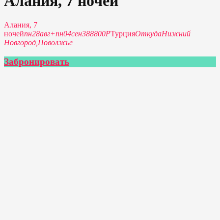
Алания, 7 ночей
Алания, 7
ночей
пн
28
авг
+
пн
04
сен
388800Р
Турция
Откуда
Нижний
Новгород,
Поволжье
Забронировать