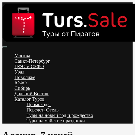
Skip
to
content
Поиск и бронирование туров онлайн от всех туроператоров.
Горящие туры из Москвы, Спб и Регионов 2025 ✈ Turs.sale
Низкие цены на путевки 3-7-10 ночей все включено, отдых на
Москва
море. Распродажа экскурсионных и горнолыжных туров.
Санкт-Петербург
Обновление каждый день. Официальный сайт Тур Сейл
ЦФО и СЗФО
Урал
Поволжье
ЮФО
Сибирь
Дальний Восток
Каталог Туров
Промокоды
Перелет+Отель
Туры на новый год и рождество
Туры на майские праздники
Telegram
VK
OK
Twitter