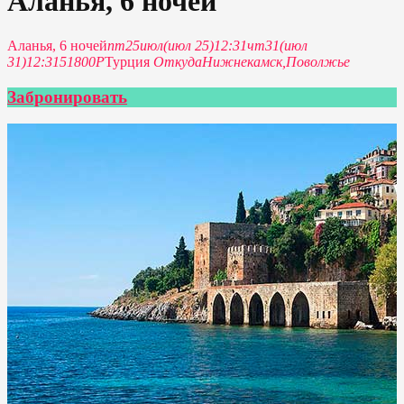
Аланья, 6 ночей
Аланья, 6 ночей
пт
25
июл
(июл 25)
12:31
чт
31
(июл
31)
12:31
51800P
Турция
Откуда
Нижнекамск,
Поволжье
Забронировать