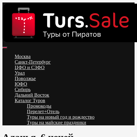
Skip
to
content
Поиск и бронирование туров онлайн от всех туроператоров.
Горящие туры из Москвы, Спб и Регионов 2025 ✈ Turs.sale
Низкие цены на путевки 3-7-10 ночей все включено, отдых на
Москва
море. Распродажа экскурсионных и горнолыжных туров.
Санкт-Петербург
Обновление каждый день. Официальный сайт Тур Сейл
ЦФО и СЗФО
Урал
Поволжье
ЮФО
Сибирь
Дальний Восток
Каталог Туров
Промокоды
Перелет+Отель
Туры на новый год и рождество
Туры на майские праздники
Telegram
VK
OK
Twitter