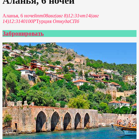
Аланья, 6 ночей
Аланья, 6 ночей
пт
08
авг
(авг 8)
12:31
чт
14
(авг
14)
12:31
40100P
Турция
Откуда
СПб
Забронировать