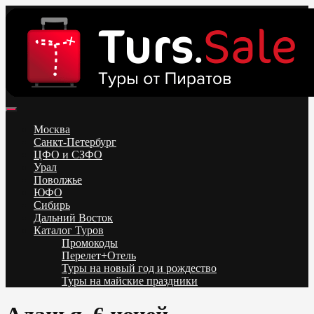
Skip
to
content
Поиск и бронирование туров онлайн от всех туроператоров.
Горящие туры из Москвы, Спб и Регионов 2025 ✈ Turs.sale
Низкие цены на путевки 3-7-10 ночей все включено, отдых на
Москва
море. Распродажа экскурсионных и горнолыжных туров.
Санкт-Петербург
Обновление каждый день. Официальный сайт Тур Сейл
ЦФО и СЗФО
Урал
Поволжье
ЮФО
Сибирь
Дальний Восток
Каталог Туров
Промокоды
Перелет+Отель
Туры на новый год и рождество
Туры на майские праздники
Telegram
VK
OK
Twitter