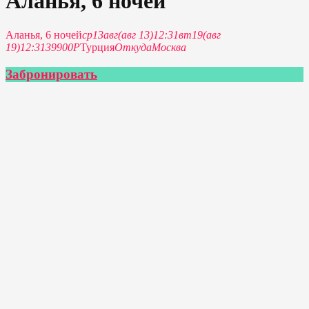
Аланья, 6 ночей
Аланья, 6 ночей
ср
13
авг
(авг 13)
12:31
вт
19
(авг
19)
12:31
39900P
Турция
Откуда
Москва
Забронировать