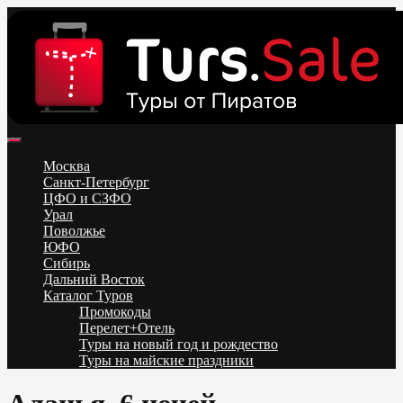
Skip
to
content
Поиск и бронирование туров онлайн от всех туроператоров.
Горящие туры из Москвы, Спб и Регионов 2025 ✈ Turs.sale
Низкие цены на путевки 3-7-10 ночей все включено, отдых на
Москва
море. Распродажа экскурсионных и горнолыжных туров.
Санкт-Петербург
Обновление каждый день. Официальный сайт Тур Сейл
ЦФО и СЗФО
Урал
Поволжье
ЮФО
Сибирь
Дальний Восток
Каталог Туров
Промокоды
Перелет+Отель
Туры на новый год и рождество
Туры на майские праздники
Telegram
VK
OK
Twitter