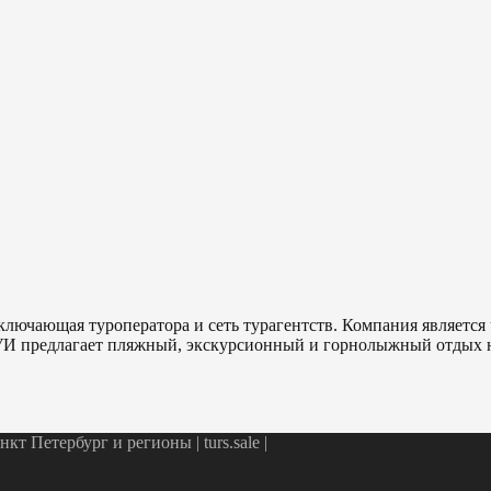
ключающая туроператора и сеть турагентств. Компания являетс
ТУИ предлагает пляжный, экскурсионный и горнолыжный отдых н
т Петербург и регионы | turs.sale
|