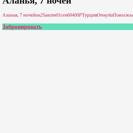
Аланья, 7 ночей
Аланья, 7 ночей
пн
25
авг
пн
01
сен
60400P
Турция
Откуда
Поволжье
Забронировать