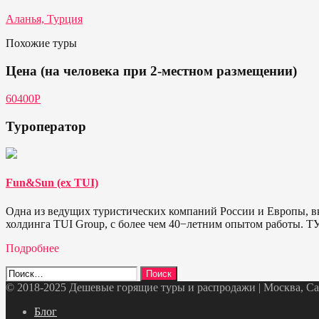
Аланья, Турция
Похожие туры
Цена (на человека при 2-местном размещении)
60400P
Туроператор
Fun&Sun (ex TUI)
Одна из ведущих туристических компаний России и Европы, в
холдинга TUI Group, с более чем 40−летним опытом работы. 
Подробнее
Найти:
© 2018-2025 Дешевые горящие туры и распродажи | Москва, Санк
Telegram
VK
OK
Twitter
Блог