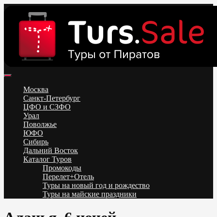
Skip
to
content
Поиск и бронирование туров онлайн от всех туроператоров.
Горящие туры из Москвы, Спб и Регионов 2025 ✈ Turs.sale
Низкие цены на путевки 3-7-10 ночей все включено, отдых на
Москва
море. Распродажа экскурсионных и горнолыжных туров.
Санкт-Петербург
Обновление каждый день. Официальный сайт Тур Сейл
ЦФО и СЗФО
Урал
Поволжье
ЮФО
Сибирь
Дальний Восток
Каталог Туров
Промокоды
Перелет+Отель
Туры на новый год и рождество
Туры на майские праздники
Telegram
VK
OK
Twitter