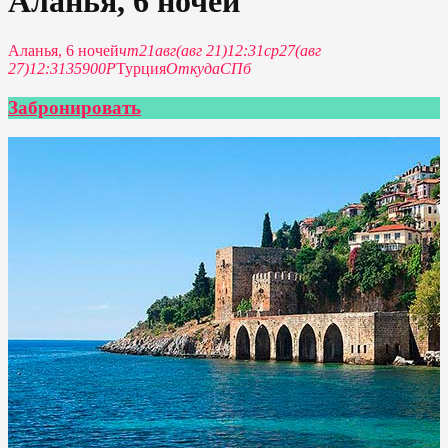
Аланья, 6 ночей
Аланья, 6 ночей
чт
21
авг
(авг 21)
12:31
ср
27
(авг
27)
12:31
35900P
Турция
Откуда
СПб
Забронировать