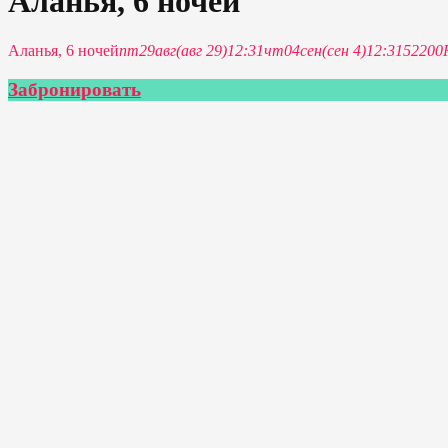
Аланья, 6 ночей
Аланья, 6 ночей
пт
29
авг
(авг 29)
12:31
чт
04
сен
(сен 4)
12:31
52200
Забронировать