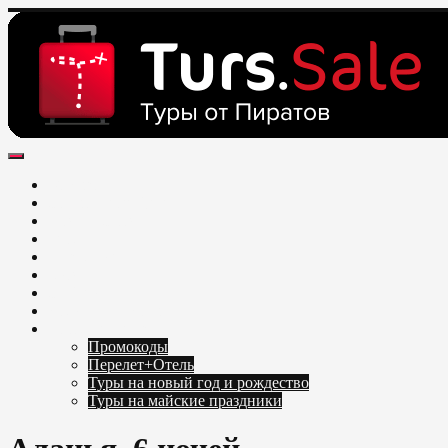
Skip
to
content
Поиск и бронирование туров онлайн от всех туроператоров. Н
Горящие туры из Москвы, Спб и Регионов 2025 ✈ Turs.sale
Обновление каждый день. Официальный сайт Тур Сейл
Москва
Санкт-Петербург
ЦФО и СЗФО
Урал
Поволжье
ЮФО
Сибирь
Дальний Восток
Каталог Туров
Промокоды
Перелет+Отель
Туры на новый год и рождество
Туры на майские праздники
Telegram
VK
OK
Twitter