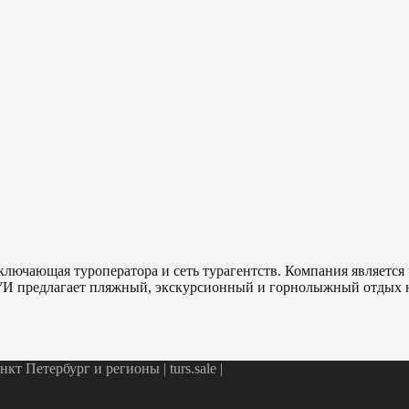
ключающая туроператора и сеть турагентств. Компания являетс
ТУИ предлагает пляжный, экскурсионный и горнолыжный отдых н
т Петербург и регионы | turs.sale
|