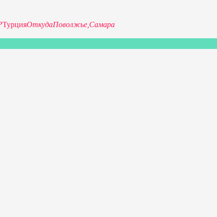
P
Турция
Откуда
Поволжье,
Самара