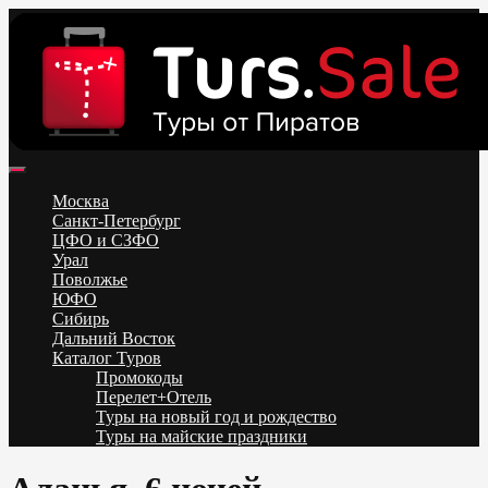
Skip
to
content
Поиск и бронирование туров онлайн от всех туроператоров.
Горящие туры из Москвы, Спб и Регионов 2025 ✈ Turs.sale
Низкие цены на путевки 3-7-10 ночей все включено, отдых на
Москва
море. Распродажа экскурсионных и горнолыжных туров.
Санкт-Петербург
Обновление каждый день. Официальный сайт Тур Сейл
ЦФО и СЗФО
Урал
Поволжье
ЮФО
Сибирь
Дальний Восток
Каталог Туров
Промокоды
Перелет+Отель
Туры на новый год и рождество
Туры на майские праздники
Telegram
VK
OK
Twitter