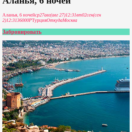
Аланья, 6 ночей
Аланья, 6 ночей
ср
27
авг
(авг 27)
12:31
вт
02
сен
(сен
2)
12:31
36000P
Турция
Откуда
Москва
Забронировать