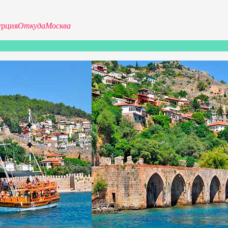
урция
Откуда
Москва