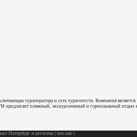
ключающая туроператора и сеть турагентств. Компания являетс
ТУИ предлагает пляжный, экскурсионный и горнолыжный отдых н
т Петербург и регионы | turs.sale
|