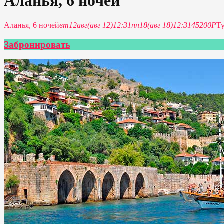
Аланья, 6 ночей
Аланья, 6 ночей
вт
12
авг
(авг 12)
12:31
пн
18
(авг 18)
12:31
45200P
Т
Забронировать