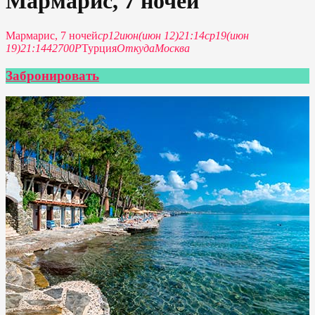
Мармарис, 7 ночей
Мармарис, 7 ночей
ср
12
июн
(июн 12)
21:14
ср
19
(июн
19)
21:14
42700Р
Турция
Откуда
Москва
Забронировать