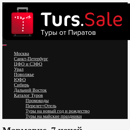
Skip
to
content
Поиск и бронирование туров онлайн от всех туроператоров.
Горящие туры из Москвы, Спб и Регионов 2025 ✈ Turs.sale
Низкие цены на путевки 3-7-10 ночей все включено, отдых на
Москва
море. Распродажа экскурсионных и горнолыжных туров.
Санкт-Петербург
Обновление каждый день. Официальный сайт Тур Сейл
ЦФО и СЗФО
Урал
Поволжье
ЮФО
Сибирь
Дальний Восток
Каталог Туров
Промокоды
Перелет+Отель
Туры на новый год и рождество
Туры на майские праздники
Telegram
VK
OK
Twitter