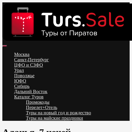
Skip
to
content
Поиск и бронирование туров онлайн от всех туроператоров.
Горящие туры из Москвы, Спб и Регионов 2025 ✈ Turs.sale
Низкие цены на путевки 3-7-10 ночей все включено, отдых на
Москва
море. Распродажа экскурсионных и горнолыжных туров.
Санкт-Петербург
Обновление каждый день. Официальный сайт Тур Сейл
ЦФО и СЗФО
Урал
Поволжье
ЮФО
Сибирь
Дальний Восток
Каталог Туров
Промокоды
Перелет+Отель
Туры на новый год и рождество
Туры на майские праздники
Telegram
VK
OK
Twitter