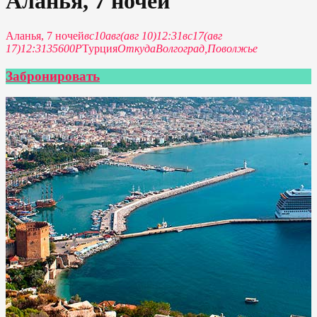
Аланья, 7 ночей
Аланья, 7 ночей
вс
10
авг
(авг 10)
12:31
вс
17
(авг
17)
12:31
35600P
Турция
Откуда
Волгоград,
Поволжье
Забронировать