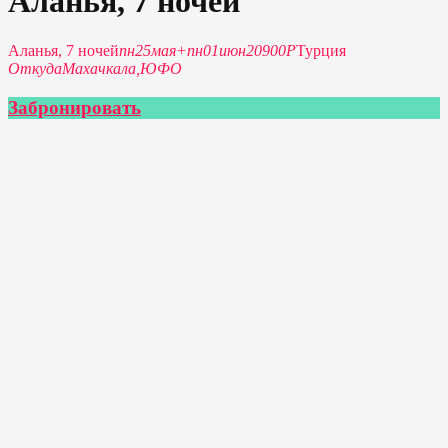
Аланья, 7 ночей
Аланья, 7 ночей
пн
25
мая
+
пн
01
июн
20900P
Турция
Откуда
Махачкала,
ЮФО
Забронировать