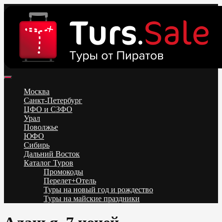
Skip
to
content
Поиск и бронирование туров онлайн от всех туроператоров.
Горящие туры из Москвы, Спб и Регионов 2025 ✈ Turs.sale
Низкие цены на путевки 3-7-10 ночей все включено, отдых на
Москва
море. Распродажа экскурсионных и горнолыжных туров.
Санкт-Петербург
Обновление каждый день. Официальный сайт Тур Сейл
ЦФО и СЗФО
Урал
Поволжье
ЮФО
Сибирь
Дальний Восток
Каталог Туров
Промокоды
Перелет+Отель
Туры на новый год и рождество
Туры на майские праздники
Telegram
VK
OK
Twitter