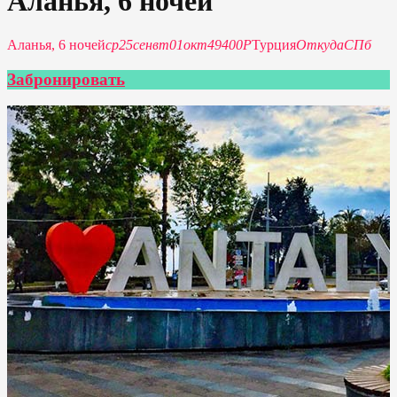
Аланья, 6 ночей
Аланья, 6 ночей
ср
25
сен
вт
01
окт
49400Р
Турция
Откуда
СПб
Забронировать