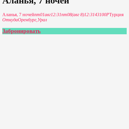
Аланья, 7 ночей
Аланья, 7 ночей
пт
01
авг
12:31
пт
08
(авг 8)
12:31
43100P
Турция
Откуда
Оренбург,
Урал
Забронировать