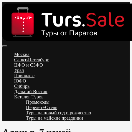
Skip
to
content
Поиск и бронирование туров онлайн от всех туроператоров.
Горящие туры из Москвы, Спб и Регионов 2025 ✈ Turs.sale
Низкие цены на путевки 3-7-10 ночей все включено, отдых на
Москва
море. Распродажа экскурсионных и горнолыжных туров.
Санкт-Петербург
Обновление каждый день. Официальный сайт Тур Сейл
ЦФО и СЗФО
Урал
Поволжье
ЮФО
Сибирь
Дальний Восток
Каталог Туров
Промокоды
Перелет+Отель
Туры на новый год и рождество
Туры на майские праздники
Telegram
VK
OK
Twitter