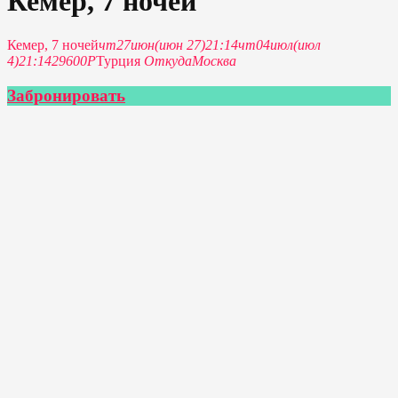
Кемер, 7 ночей
Кемер, 7 ночей
чт
27
июн
(июн 27)
21:14
чт
04
июл
(июл
4)
21:14
29600Р
Турция
Откуда
Москва
Забронировать