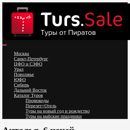
Skip
to
content
Поиск и бронирование туров онлайн от всех туроператоров.
Горящие туры из Москвы, Спб и Регионов 2025 ✈ Turs.sale
Низкие цены на путевки 3-7-10 ночей все включено, отдых на
Москва
море. Распродажа экскурсионных и горнолыжных туров.
Санкт-Петербург
Обновление каждый день. Официальный сайт Тур Сейл
ЦФО и СЗФО
Урал
Поволжье
ЮФО
Сибирь
Дальний Восток
Каталог Туров
Промокоды
Перелет+Отель
Туры на новый год и рождество
Туры на майские праздники
Telegram
VK
OK
Twitter