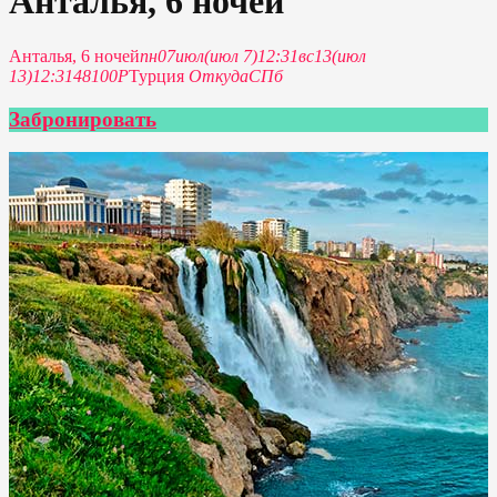
Анталья, 6 ночей
Анталья, 6 ночей
пн
07
июл
(июл 7)
12:31
вс
13
(июл
13)
12:31
48100P
Турция
Откуда
СПб
Забронировать