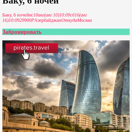
Баку, 6 ночей
Баку, 6 ночей
вс
10
авг
(авг 10)
10:09
сб
16
(авг
16)
10:09
29900Р
Азербайджан
Откуда
Москва
Забронировать