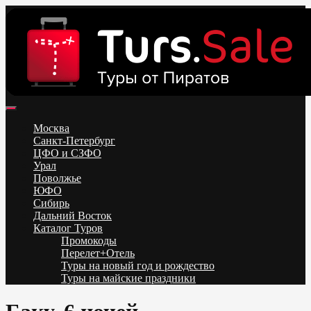
Skip
to
content
Поиск и бронирование туров онлайн от всех туроператоров.
Горящие туры из Москвы, Спб и Регионов 2025 ✈ Turs.sale
Низкие цены на путевки 3-7-10 ночей все включено, отдых на
Москва
море. Распродажа экскурсионных и горнолыжных туров.
Санкт-Петербург
Обновление каждый день. Официальный сайт Тур Сейл
ЦФО и СЗФО
Урал
Поволжье
ЮФО
Сибирь
Дальний Восток
Каталог Туров
Промокоды
Перелет+Отель
Туры на новый год и рождество
Туры на майские праздники
Telegram
VK
OK
Twitter