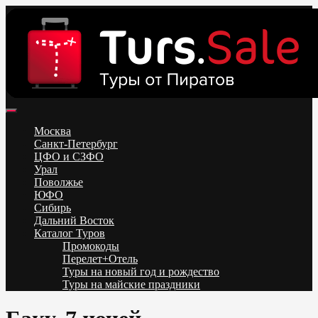
Skip
to
content
Поиск и бронирование туров онлайн от всех туроператоров.
Горящие туры из Москвы, Спб и Регионов 2025 ✈ Turs.sale
Низкие цены на путевки 3-7-10 ночей все включено, отдых на
Москва
море. Распродажа экскурсионных и горнолыжных туров.
Санкт-Петербург
Обновление каждый день. Официальный сайт Тур Сейл
ЦФО и СЗФО
Урал
Поволжье
ЮФО
Сибирь
Дальний Восток
Каталог Туров
Промокоды
Перелет+Отель
Туры на новый год и рождество
Туры на майские праздники
Telegram
VK
OK
Twitter