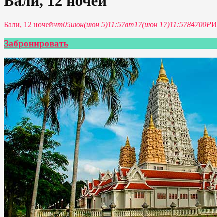
Бали, 12 ночей
Бали, 12 ночей
чт
05
июн
(июн 5)
11:57
вт
17
(июн 17)
11:57
84700Р
И
Забронировать