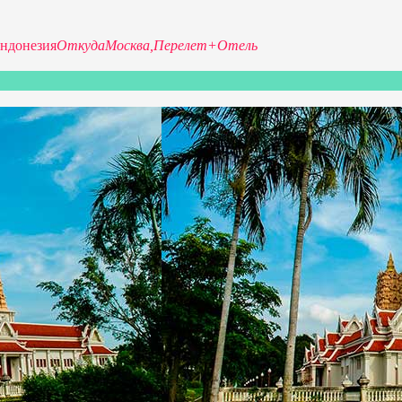
ндонезия
Откуда
Москва,
Перелет+Отель