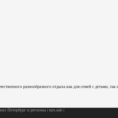
ественного разнообразного отдыха как для семей с детьми, так
т Петербург и регионы | turs.sale
|