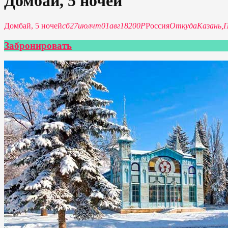
Домбай, 5 ночей
Домбай, 5 ночей
сб
27
июл
чт
01
авг
18200Р
Россия
Откуда
Казань,
П
Забронировать