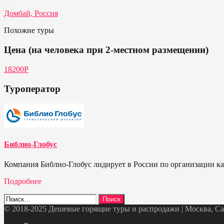
Домбай, Россия
Похожие туры
Цена (на человека при 2-местном размещении)
18200Р
Туроператор
Библио-Глобус
Компания Библио-Глобус лидирует в России по организации кач
Подробнее
Найти:
© 2018-2025 Дешевые горящие туры и распродажи | Москва, Санк
Telegram
VK
OK
Twitter