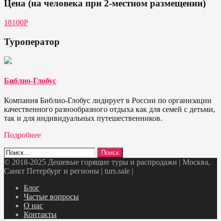
Цена (на человека при 2-местном размещении)
18100Р
Туроператор
Библио-Глобус
Компания Библио-Глобус лидирует в России по организации
качественного разнообразного отдыха как для семей с детьми,
так и для индивидуальных путешественников.
Подробнее
Найти:
© 2018-2025 Дешевые горящие туры и распродажи | Москва,
Санкт Петербург и регионы | turs.sale
|
Telegram
VK
OK
Twitter
Блог
Частые вопросы
О нас
Контакты