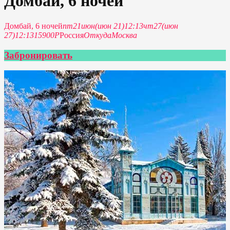
Домбай, 6 ночей
Домбай, 6 ночей
пт
21
июн
(июн 21)
12:13
чт
27
(июн
27)
12:13
15900Р
Россия
Откуда
Москва
Забронировать