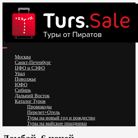
Skip
to
content
Поиск и бронирование туров онлайн от всех туроператоров.
Горящие туры из Москвы, Спб и Регионов 2025 ✈ Turs.sale
Низкие цены на путевки 3-7-10 ночей все включено, отдых на
Москва
море. Распродажа экскурсионных и горнолыжных туров.
Санкт-Петербург
Обновление каждый день. Официальный сайт Тур Сейл
ЦФО и СЗФО
Урал
Поволжье
ЮФО
Сибирь
Дальний Восток
Каталог Туров
Промокоды
Перелет+Отель
Туры на новый год и рождество
Туры на майские праздники
Telegram
VK
OK
Twitter