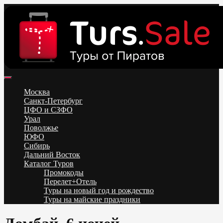
Skip
to
content
Поиск и бронирование туров онлайн от всех туроператоров.
Горящие туры из Москвы, Спб и Регионов 2025 ✈ Turs.sale
Низкие цены на путевки 3-7-10 ночей все включено, отдых на
Москва
море. Распродажа экскурсионных и горнолыжных туров.
Санкт-Петербург
Обновление каждый день. Официальный сайт Тур Сейл
ЦФО и СЗФО
Урал
Поволжье
ЮФО
Сибирь
Дальний Восток
Каталог Туров
Промокоды
Перелет+Отель
Туры на новый год и рождество
Туры на майские праздники
Telegram
VK
OK
Twitter