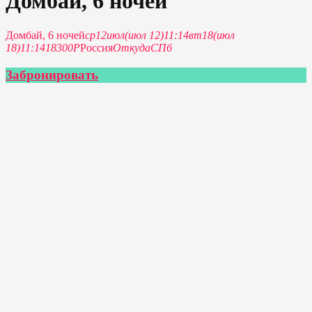
Домбай, 6 ночей
Домбай, 6 ночей
ср
12
июл
(июл 12)
11:14
вт
18
(июл
18)
11:14
18300Р
Россия
Откуда
СПб
Забронировать