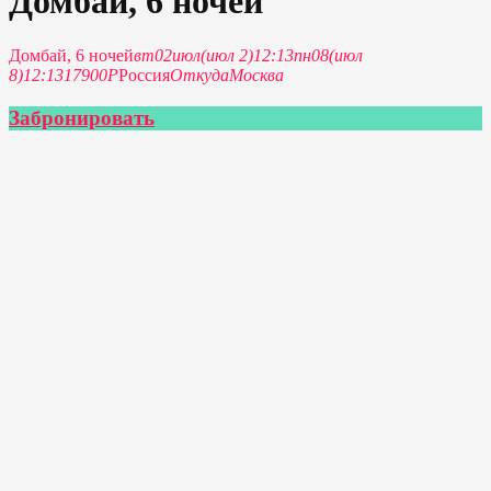
Домбай, 6 ночей
Домбай, 6 ночей
вт
02
июл
(июл 2)
12:13
пн
08
(июл
8)
12:13
17900Р
Россия
Откуда
Москва
Забронировать