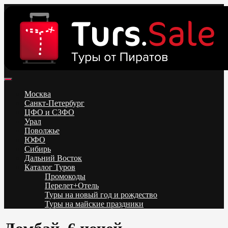
Skip
to
content
Поиск и бронирование туров онлайн от всех туроператоров.
Горящие туры из Москвы, Спб и Регионов 2025 ✈ Turs.sale
Низкие цены на путевки 3-7-10 ночей все включено, отдых на
Москва
море. Распродажа экскурсионных и горнолыжных туров.
Санкт-Петербург
Обновление каждый день. Официальный сайт Тур Сейл
ЦФО и СЗФО
Урал
Поволжье
ЮФО
Сибирь
Дальний Восток
Каталог Туров
Промокоды
Перелет+Отель
Туры на новый год и рождество
Туры на майские праздники
Telegram
VK
OK
Twitter