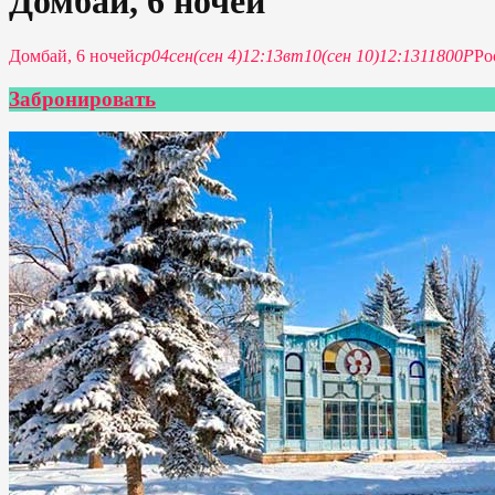
Домбай, 6 ночей
Домбай, 6 ночей
ср
04
сен
(сен 4)
12:13
вт
10
(сен 10)
12:13
11800Р
Ро
Забронировать