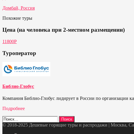
Домбай, Россия
Похожие туры
Цена (на человека при 2-местном размещении)
11800Р
Туроператор
Библио-Глобус
Компания Библио-Глобус лидирует в России по организации кач
Подробнее
Найти:
© 2018-2025 Дешевые горящие туры и распродажи | Москва, Санк
Telegram
VK
OK
Twitter