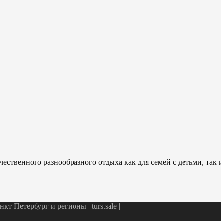
ественного разнообразного отдыха как для семей с детьми, так
т Петербург и регионы | turs.sale
|