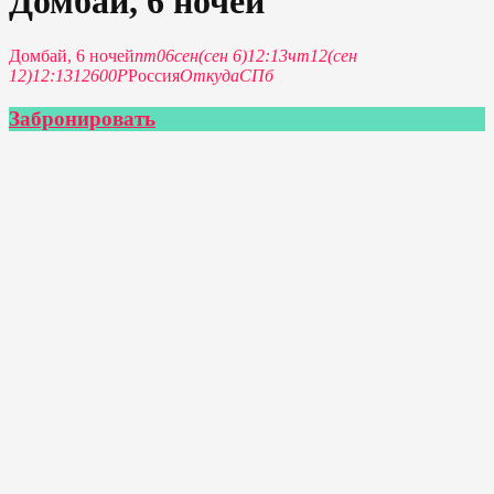
Домбай, 6 ночей
Домбай, 6 ночей
пт
06
сен
(сен 6)
12:13
чт
12
(сен
12)
12:13
12600Р
Россия
Откуда
СПб
Забронировать