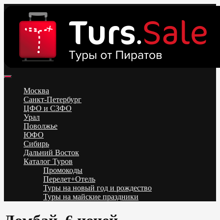
Skip
to
content
Поиск и бронирование туров онлайн от всех туроператоров.
Горящие туры из Москвы, Спб и Регионов 2025 ✈ Turs.sale
Низкие цены на путевки 3-7-10 ночей все включено, отдых на
Москва
море. Распродажа экскурсионных и горнолыжных туров.
Санкт-Петербург
Обновление каждый день. Официальный сайт Тур Сейл
ЦФО и СЗФО
Урал
Поволжье
ЮФО
Сибирь
Дальний Восток
Каталог Туров
Промокоды
Перелет+Отель
Туры на новый год и рождество
Туры на майские праздники
Telegram
VK
OK
Twitter