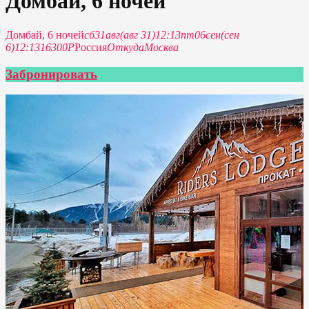
Домбай, 6 ночей
Домбай, 6 ночей
сб
31
авг
(авг 31)
12:13
пт
06
сен
(сен
6)
12:13
16300Р
Россия
Откуда
Москва
Забронировать