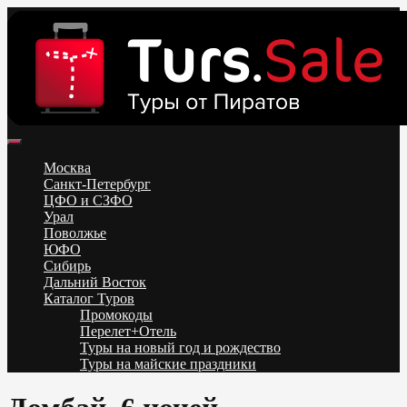
Skip
to
content
Поиск и бронирование туров онлайн от всех туроператоров.
Горящие туры из Москвы, Спб и Регионов 2025 ✈ Turs.sale
Низкие цены на путевки 3-7-10 ночей все включено, отдых на
Москва
море. Распродажа экскурсионных и горнолыжных туров.
Санкт-Петербург
Обновление каждый день. Официальный сайт Тур Сейл
ЦФО и СЗФО
Урал
Поволжье
ЮФО
Сибирь
Дальний Восток
Каталог Туров
Промокоды
Перелет+Отель
Туры на новый год и рождество
Туры на майские праздники
Telegram
VK
OK
Twitter