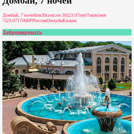
Домбай, 7 ночей
Домбай, 7 ночей
пн
30
сен
(сен 30)
23:07
пн
07
окт
(окт
7)
23:07
17000Р
Россия
Откуда
Казань
Забронировать