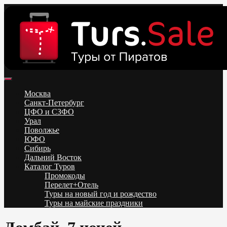
Skip
to
content
Поиск и бронирование туров онлайн от всех туроператоров.
Горящие туры из Москвы, Спб и Регионов 2025 ✈ Turs.sale
Низкие цены на путевки 3-7-10 ночей все включено, отдых на
Москва
море. Распродажа экскурсионных и горнолыжных туров.
Санкт-Петербург
Обновление каждый день. Официальный сайт Тур Сейл
ЦФО и СЗФО
Урал
Поволжье
ЮФО
Сибирь
Дальний Восток
Каталог Туров
Промокоды
Перелет+Отель
Туры на новый год и рождество
Туры на майские праздники
Telegram
VK
OK
Twitter