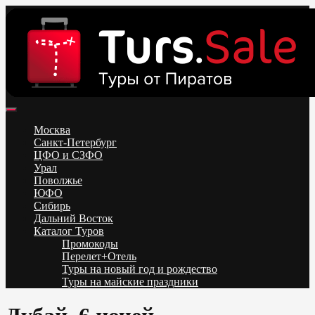
Skip
to
content
Поиск и бронирование туров онлайн от всех туроператоров.
Горящие туры из Москвы, Спб и Регионов 2025 ✈ Turs.sale
Низкие цены на путевки 3-7-10 ночей все включено, отдых на
Москва
море. Распродажа экскурсионных и горнолыжных туров.
Санкт-Петербург
Обновление каждый день. Официальный сайт Тур Сейл
ЦФО и СЗФО
Урал
Поволжье
ЮФО
Сибирь
Дальний Восток
Каталог Туров
Промокоды
Перелет+Отель
Туры на новый год и рождество
Туры на майские праздники
Telegram
VK
OK
Twitter