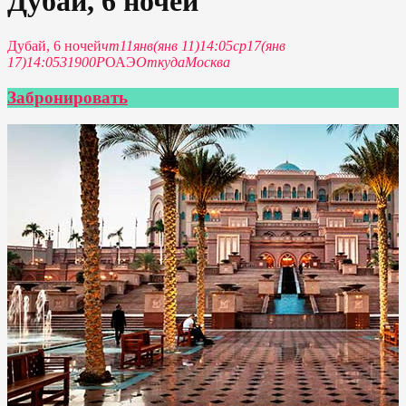
Дубай, 6 ночей
Дубай, 6 ночей
чт
11
янв
(янв 11)
14:05
ср
17
(янв
17)
14:05
31900Р
ОАЭ
Откуда
Москва
Забронировать