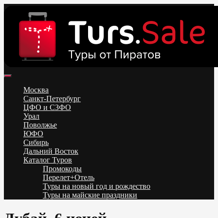
Skip
to
content
Поиск и бронирование туров онлайн от всех туроператоров.
Горящие туры из Москвы, Спб и Регионов 2025 ✈ Turs.sale
Низкие цены на путевки 3-7-10 ночей все включено, отдых на
Москва
море. Распродажа экскурсионных и горнолыжных туров.
Санкт-Петербург
Обновление каждый день. Официальный сайт Тур Сейл
ЦФО и СЗФО
Урал
Поволжье
ЮФО
Сибирь
Дальний Восток
Каталог Туров
Промокоды
Перелет+Отель
Туры на новый год и рождество
Туры на майские праздники
Telegram
VK
OK
Twitter