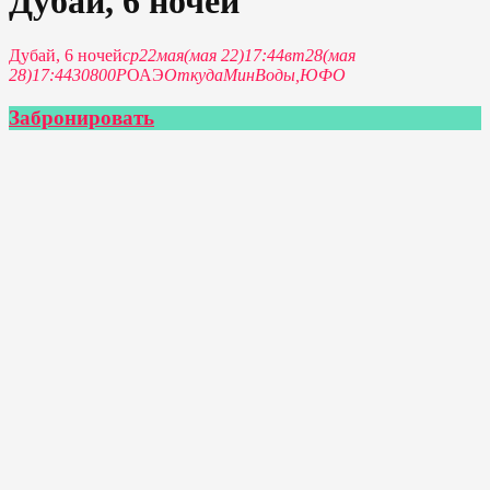
Дубай, 6 ночей
Дубай, 6 ночей
ср
22
мая
(мая 22)
17:44
вт
28
(мая
28)
17:44
30800Р
ОАЭ
Откуда
МинВоды,
ЮФО
Забронировать