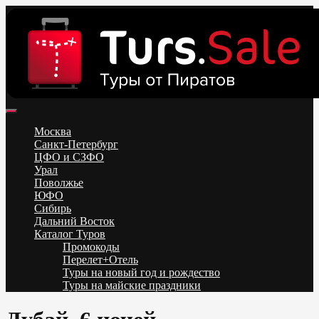
Skip
to
content
Поиск и бронирование туров онлайн от всех туроператоров.
Горящие туры из Москвы, Спб и Регионов 2025 ✈ Turs.sale
Низкие цены на путевки 3-7-10 ночей все включено, отдых на
Москва
море. Распродажа экскурсионных и горнолыжных туров.
Санкт-Петербург
Обновление каждый день. Официальный сайт Тур Сейл
ЦФО и СЗФО
Урал
Поволжье
ЮФО
Сибирь
Дальний Восток
Каталог Туров
Промокоды
Перелет+Отель
Туры на новый год и рождество
Туры на майские праздники
Telegram
VK
OK
Twitter