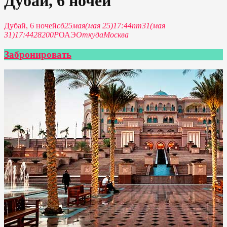
Дубай, 6 ночей
Дубай, 6 ночей
сб
25
мая
(мая 25)
17:44
пт
31
(мая
31)
17:44
28200Р
ОАЭ
Откуда
Москва
Забронировать