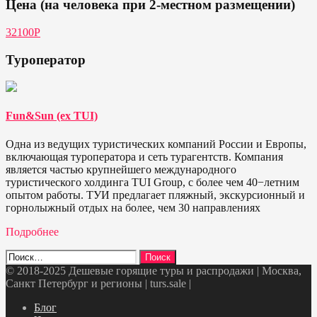
Цена (на человека при 2-местном размещении)
32100Р
Туроператор
Fun&Sun (ex TUI)
Одна из ведущих туристических компаний России и Европы,
включающая туроператора и сеть турагентств. Компания
является частью крупнейшего международного
туристического холдинга TUI Group, с более чем 40−летним
опытом работы. ТУИ предлагает пляжный, экскурсионный и
горнолыжный отдых на более, чем 30 направлениях
Подробнее
Найти:
© 2018-2025 Дешевые горящие туры и распродажи | Москва,
Санкт Петербург и регионы | turs.sale
|
Telegram
VK
OK
Twitter
Блог