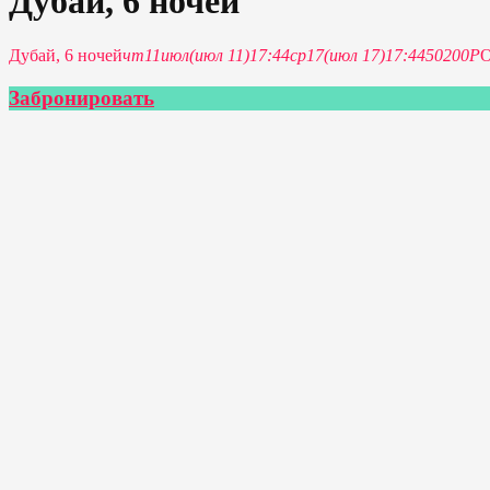
Дубай, 6 ночей
Дубай, 6 ночей
чт
11
июл
(июл 11)
17:44
ср
17
(июл 17)
17:44
50200Р
Забронировать