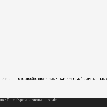
ественного разнообразного отдыха как для семей с детьми, так
т Петербург и регионы | turs.sale
|