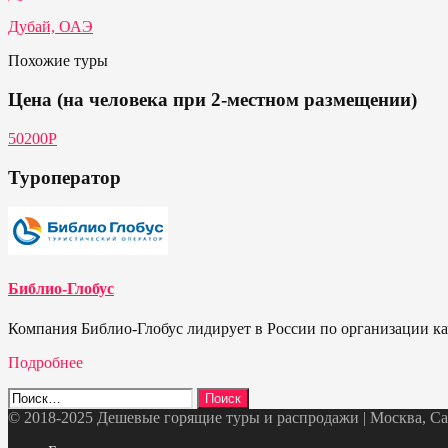
Дубай, ОАЭ
Похожие туры
Цена (на человека при 2-местном размещении)
50200Р
Туроператор
Библио-Глобус
Компания Библио-Глобус лидирует в России по организации кач
Подробнее
Найти:
© 2018-2025 Дешевые горящие туры и распродажи | Москва, Санк
Telegram
VK
OK
Twitter