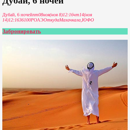
Дубай, 6 ночей
Дубай, 6 ночей
пт
08
ноя
(ноя 8)
12:16
чт
14
(ноя
14)
12:16
36100Р
ОАЭ
Откуда
Махачкала,
ЮФО
Забронировать