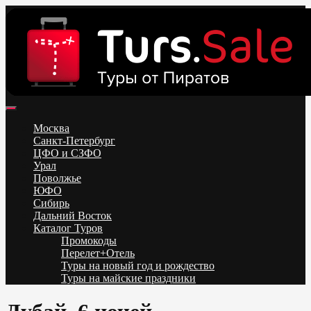
Skip
to
content
Поиск и бронирование туров онлайн от всех туроператоров.
Горящие туры из Москвы, Спб и Регионов 2025 ✈ Turs.sale
Низкие цены на путевки 3-7-10 ночей все включено, отдых на
Москва
море. Распродажа экскурсионных и горнолыжных туров.
Санкт-Петербург
Обновление каждый день. Официальный сайт Тур Сейл
ЦФО и СЗФО
Урал
Поволжье
ЮФО
Сибирь
Дальний Восток
Каталог Туров
Промокоды
Перелет+Отель
Туры на новый год и рождество
Туры на майские праздники
Telegram
VK
OK
Twitter