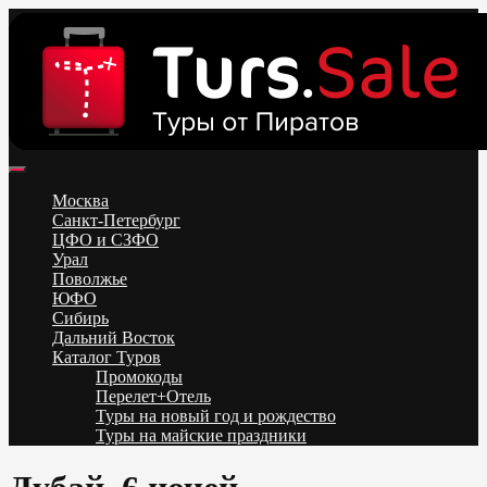
Skip
to
content
Поиск и бронирование туров онлайн от всех туроператоров.
Горящие туры из Москвы, Спб и Регионов 2025 ✈ Turs.sale
Низкие цены на путевки 3-7-10 ночей все включено, отдых на
Москва
море. Распродажа экскурсионных и горнолыжных туров.
Санкт-Петербург
Обновление каждый день. Официальный сайт Тур Сейл
ЦФО и СЗФО
Урал
Поволжье
ЮФО
Сибирь
Дальний Восток
Каталог Туров
Промокоды
Перелет+Отель
Туры на новый год и рождество
Туры на майские праздники
Telegram
VK
OK
Twitter