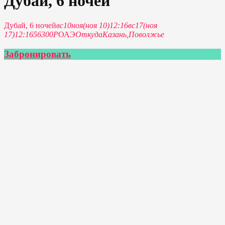
Дубай, 6 ночей
Дубай, 6 ночей
вс
10
ноя
(ноя 10)
12:16
вс
17
(ноя
17)
12:16
56300Р
ОАЭ
Откуда
Казань,
Поволжье
Забронировать