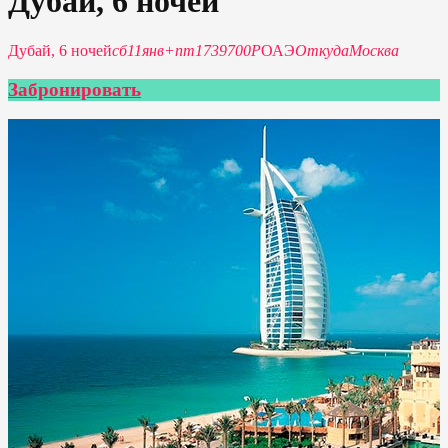
Дубай, 6 ночей
Дубай, 6 ночей
сб
11
янв
+
пт
17
39700Р
ОАЭ
Откуда
Москва
Забронировать