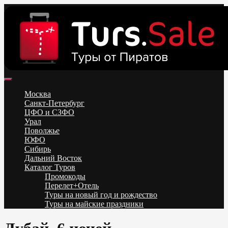
Skip
to
content
Поиск и бронирование туров онлайн от всех туроператоров.
Горящие туры из Москвы, Спб и Регионов 2025 ✈ Turs.sale
Низкие цены на путевки 3-7-10 ночей все включено, отдых на
Москва
море. Распродажа экскурсионных и горнолыжных туров.
Санкт-Петербург
Обновление каждый день. Официальный сайт Тур Сейл
ЦФО и СЗФО
Урал
Поволжье
ЮФО
Сибирь
Дальний Восток
Каталог Туров
Промокоды
Перелет+Отель
Туры на новый год и рождество
Туры на майские праздники
Telegram
VK
OK
Twitter