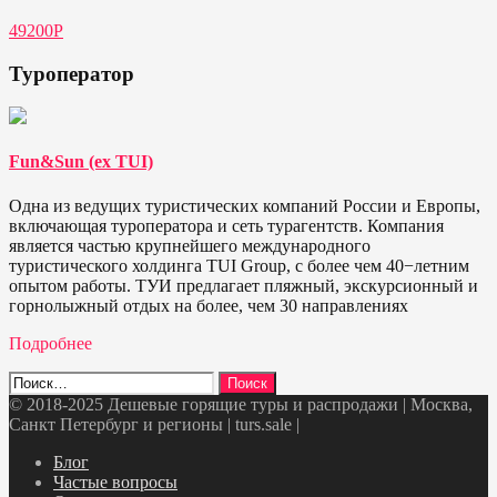
49200Р
Туроператор
Fun&Sun (ex TUI)
Одна из ведущих туристических компаний России и Европы,
включающая туроператора и сеть турагентств. Компания
является частью крупнейшего международного
туристического холдинга TUI Group, с более чем 40−летним
опытом работы. ТУИ предлагает пляжный, экскурсионный и
горнолыжный отдых на более, чем 30 направлениях
Подробнее
Найти:
© 2018-2025 Дешевые горящие туры и распродажи | Москва,
Санкт Петербург и регионы | turs.sale
|
Telegram
VK
OK
Twitter
Блог
Частые вопросы