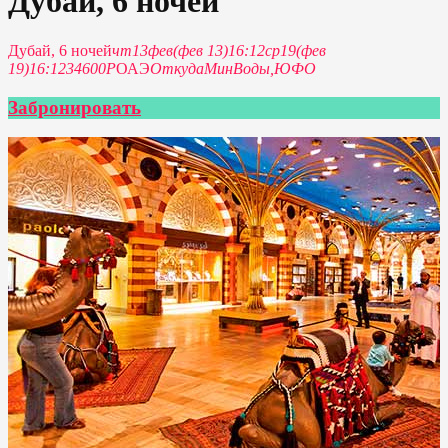
Дубай, 6 ночей
Дубай, 6 ночей
чт
13
фев
(фев 13)
16:12
ср
19
(фев
19)
16:12
34600Р
ОАЭ
Откуда
МинВоды,
ЮФО
Забронировать