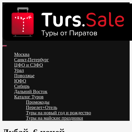
Skip
to
content
Поиск и бронирование туров онлайн от всех туроператоров.
Горящие туры из Москвы, Спб и Регионов 2025 ✈ Turs.sale
Низкие цены на путевки 3-7-10 ночей все включено, отдых на
Москва
море. Распродажа экскурсионных и горнолыжных туров.
Санкт-Петербург
Обновление каждый день. Официальный сайт Тур Сейл
ЦФО и СЗФО
Урал
Поволжье
ЮФО
Сибирь
Дальний Восток
Каталог Туров
Промокоды
Перелет+Отель
Туры на новый год и рождество
Туры на майские праздники
Telegram
VK
OK
Twitter