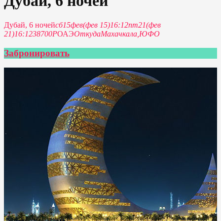
Дубай, 6 ночей
Дубай, 6 ночей
сб
15
фев
(фев 15)
16:12
пт
21
(фев
21)
16:12
38700Р
ОАЭ
Откуда
Махачкала,
ЮФО
Забронировать