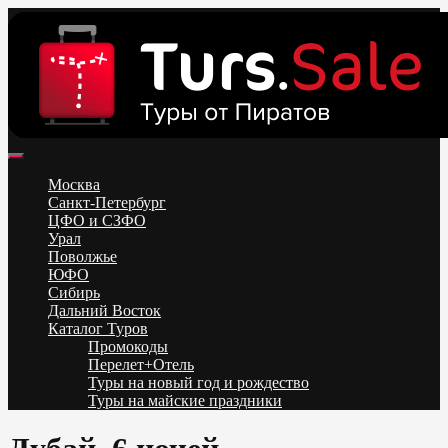
Skip
to
content
Поиск и бронирование туров онлайн от всех туроператоров.
Горящие туры из Москвы, Спб и Регионов 2025 ✈ Turs.sale
Низкие цены на путевки 3-7-10 ночей все включено, отдых на
Москва
море. Распродажа экскурсионных и горнолыжных туров.
Санкт-Петербург
Обновление каждый день. Официальный сайт Тур Сейл
ЦФО и СЗФО
Урал
Поволжье
ЮФО
Сибирь
Дальний Восток
Каталог Туров
Промокоды
Перелет+Отель
Туры на новый год и рождество
Туры на майские праздники
Telegram
VK
OK
Twitter