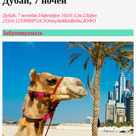
Дубай, 7 ночей
Дубай, 7 ночей
вс
16
фев
(фев 16)
16:12
вс
23
(фев
23)
16:12
33900Р
ОАЭ
Откуда
МинВоды,
ЮФО
Забронировать