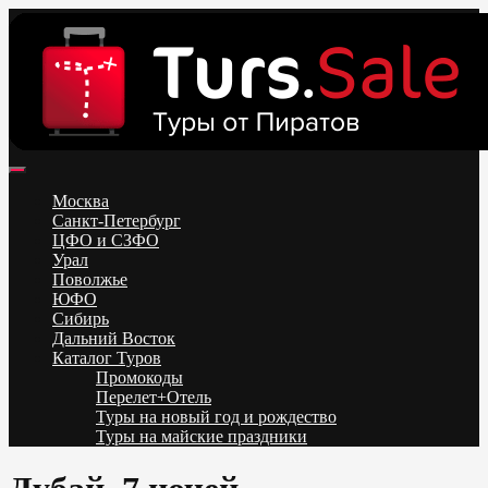
Skip
to
content
Поиск и бронирование туров онлайн от всех туроператоров.
Горящие туры из Москвы, Спб и Регионов 2025 ✈ Turs.sale
Низкие цены на путевки 3-7-10 ночей все включено, отдых на
Москва
море. Распродажа экскурсионных и горнолыжных туров.
Санкт-Петербург
Обновление каждый день. Официальный сайт Тур Сейл
ЦФО и СЗФО
Урал
Поволжье
ЮФО
Сибирь
Дальний Восток
Каталог Туров
Промокоды
Перелет+Отель
Туры на новый год и рождество
Туры на майские праздники
Telegram
VK
OK
Twitter