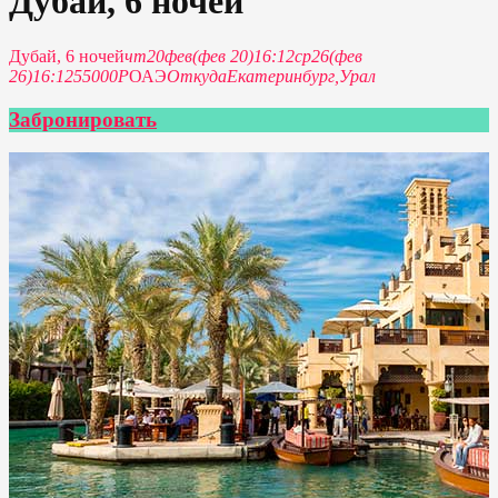
Дубай, 6 ночей
Дубай, 6 ночей
чт
20
фев
(фев 20)
16:12
ср
26
(фев
26)
16:12
55000Р
ОАЭ
Откуда
Екатеринбург,
Урал
Забронировать