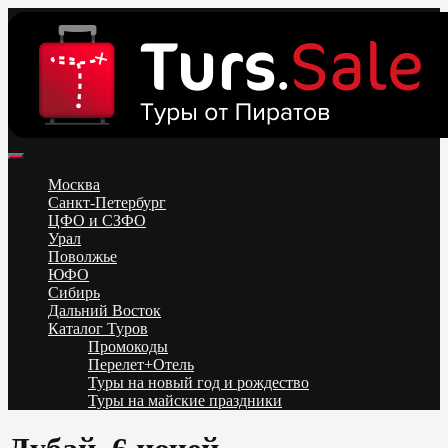
Skip
to
content
Поиск и бронирование туров онлайн от всех туроператоров.
Горящие туры из Москвы, Спб и Регионов 2025 ✈ Turs.sale
Низкие цены на путевки 3-7-10 ночей все включено, отдых на
Москва
море. Распродажа экскурсионных и горнолыжных туров.
Санкт-Петербург
Обновление каждый день. Официальный сайт Тур Сейл
ЦФО и СЗФО
Урал
Поволжье
ЮФО
Сибирь
Дальний Восток
Каталог Туров
Промокоды
Перелет+Отель
Туры на новый год и рождество
Туры на майские праздники
Telegram
VK
OK
Twitter