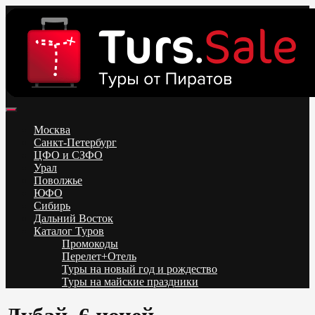
Skip
to
content
Поиск и бронирование туров онлайн от всех туроператоров.
Горящие туры из Москвы, Спб и Регионов 2025 ✈ Turs.sale
Низкие цены на путевки 3-7-10 ночей все включено, отдых на
Москва
море. Распродажа экскурсионных и горнолыжных туров.
Санкт-Петербург
Обновление каждый день. Официальный сайт Тур Сейл
ЦФО и СЗФО
Урал
Поволжье
ЮФО
Сибирь
Дальний Восток
Каталог Туров
Промокоды
Перелет+Отель
Туры на новый год и рождество
Туры на майские праздники
Telegram
VK
OK
Twitter