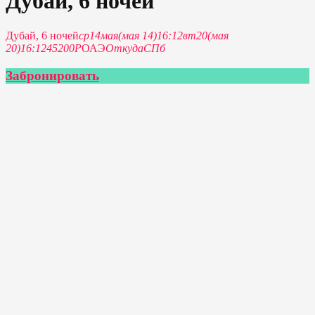
Дубай, 6 ночей
Дубай, 6 ночей
ср
14
мая
(мая 14)
16:12
вт
20
(мая
20)
16:12
45200P
ОАЭ
Откуда
СПб
Забронировать