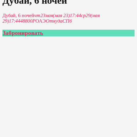
Дубай, 6 ночей
Дубай, 6 ночей
чт
23
мая
(мая 23)
17:44
ср
29
(мая
29)
17:44
48800Р
ОАЭ
Откуда
СПб
Забронировать