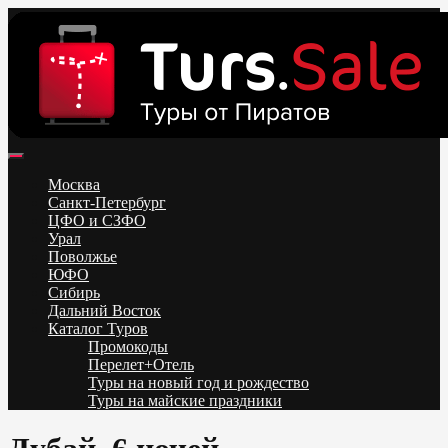
Skip
to
content
Поиск и бронирование туров онлайн от всех туроператоров.
Горящие туры из Москвы, Спб и Регионов 2025 ✈ Turs.sale
Низкие цены на путевки 3-7-10 ночей все включено, отдых на
Москва
море. Распродажа экскурсионных и горнолыжных туров.
Санкт-Петербург
Обновление каждый день. Официальный сайт Тур Сейл
ЦФО и СЗФО
Урал
Поволжье
ЮФО
Сибирь
Дальний Восток
Каталог Туров
Промокоды
Перелет+Отель
Туры на новый год и рождество
Туры на майские праздники
Telegram
VK
OK
Twitter